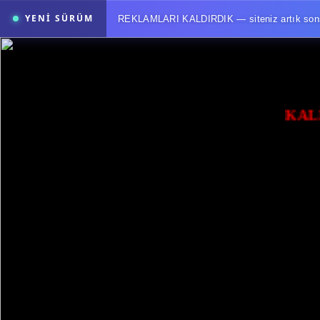
YENİ SÜRÜM
REKLAMLARI KALDIRDIK — siteniz artık sonsuz
Reklamlar kaldırıldı. Sonsuza dek.
KALİ
Yeni FM.tc'de radyon tek bir sayfadan ibaret değil,
yayın akış
Program tahtası
Saatleri sürükleyerek kur